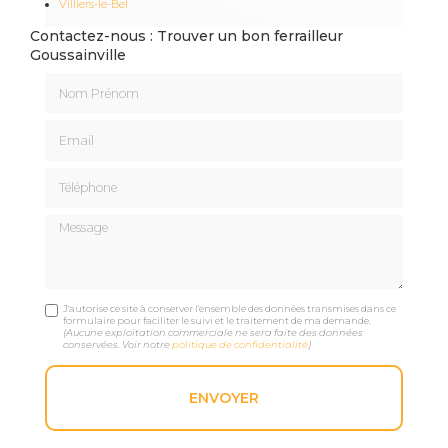
Villiers-le-Bel
Contactez-nous : Trouver un bon ferrailleur
Goussainville
Nom Prénom
Email
Téléphone
Message
J'autorise ce site à conserver l'ensemble des données transmises dans ce
formulaire pour faciliter le suivi et le traitement de ma demande.
(Aucune exploitation commerciale ne sera faite des données
conservées. Voir notre
politique de confidentialité
)