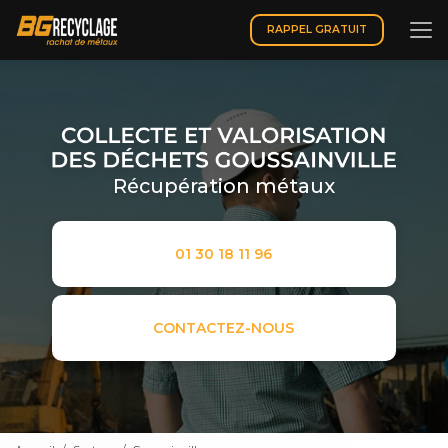
Aller
au
RAPPEL GRATUIT
contenu
principal
Récupération métaux
01 30 18 11 96
CONTACTEZ-NOUS