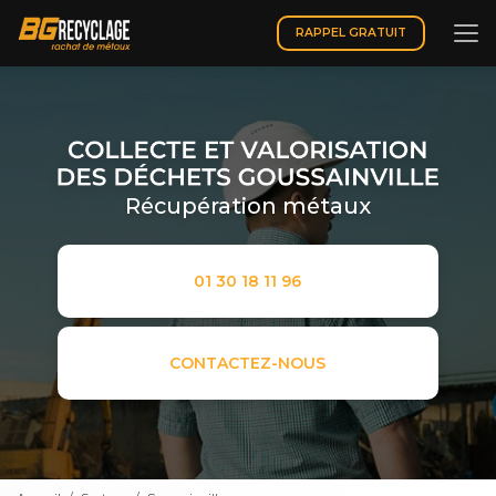
Aller
au
RAPPEL GRATUIT
contenu
principal
Récupération métaux
01 30 18 11 96
CONTACTEZ-NOUS