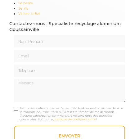
Sarcelles
Senlis
Villiers-le-Bel
Contactez-nous : Spécialiste recyclage aluminium
Goussainville
Nom Prénom
Email
Téléphone
Message
J'autorise ce site à conserver l'ensemble des données transmises dans ce
formulaire pour faciliter le suivi et le traitement de ma demande.
(Aucune exploitation commerciale ne sera faite des données
conservées. Voir notre
politique de confidentialité
)