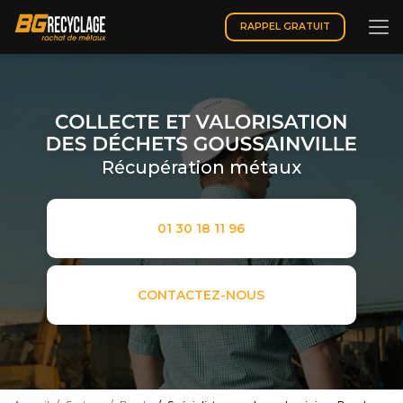
Aller
au
RAPPEL GRATUIT
contenu
principal
Récupération métaux
01 30 18 11 96
CONTACTEZ-NOUS