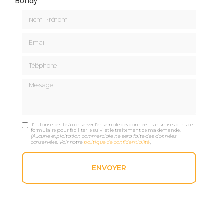
Bondy
Nom Prénom
Email
Téléphone
Message
J'autorise ce site à conserver l'ensemble des données transmises dans ce
formulaire pour faciliter le suivi et le traitement de ma demande.
(Aucune exploitation commerciale ne sera faite des données
conservées. Voir notre
politique de confidentialité
)