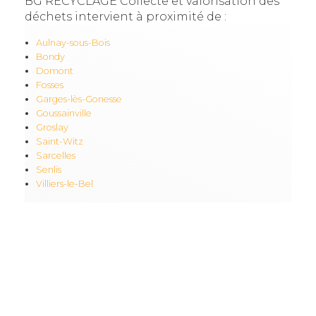
BG RECYCLAGE Collecte et valorisation des
déchets intervient à proximité de :
Aulnay-sous-Bois
Bondy
Domont
Fosses
Garges-lès-Gonesse
Goussainville
Groslay
Saint-Witz
Sarcelles
Senlis
Villiers-le-Bel