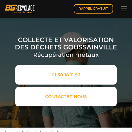
Aller
au
RAPPEL GRATUIT
contenu
principal
Récupération métaux
01 30 18 11 96
CONTACTEZ-NOUS