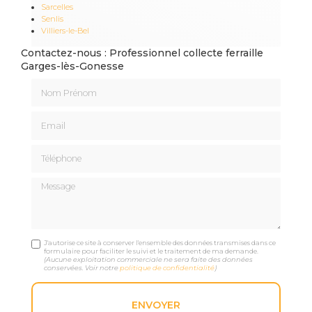
Sarcelles
Senlis
Villiers-le-Bel
Contactez-nous : Professionnel collecte ferraille
Garges-lès-Gonesse
Nom Prénom
Email
Téléphone
Message
J'autorise ce site à conserver l'ensemble des données transmises dans ce
formulaire pour faciliter le suivi et le traitement de ma demande.
(Aucune exploitation commerciale ne sera faite des données
conservées. Voir notre
politique de confidentialité
)