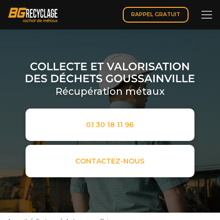
Aller
au
RAPPEL GRATUIT
contenu
principal
Récupération métaux
01 30 18 11 96
CONTACTEZ-NOUS