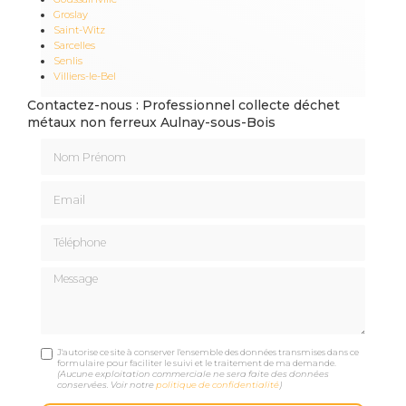
Groslay
Saint-Witz
Sarcelles
Senlis
Villiers-le-Bel
Contactez-nous : Professionnel collecte déchet
métaux non ferreux Aulnay-sous-Bois
Nom Prénom
Email
Téléphone
Message
J'autorise ce site à conserver l'ensemble des données transmises dans ce
formulaire pour faciliter le suivi et le traitement de ma demande.
(Aucune exploitation commerciale ne sera faite des données
conservées. Voir notre
politique de confidentialité
)