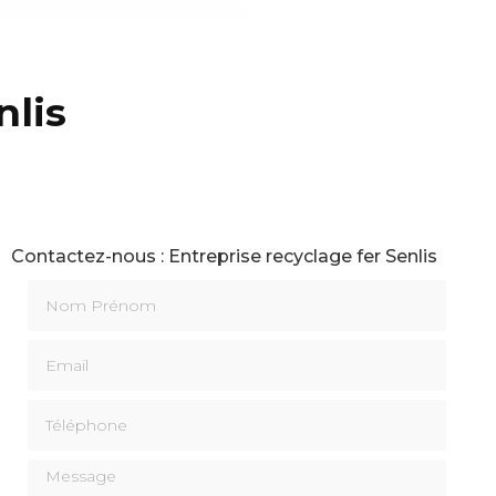
nlis
Contactez-nous : Entreprise recyclage fer Senlis
Nom Prénom
Email
Téléphone
Message