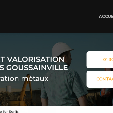
ACCUE
01 30
ation métaux
CONTA
e fer Senlis