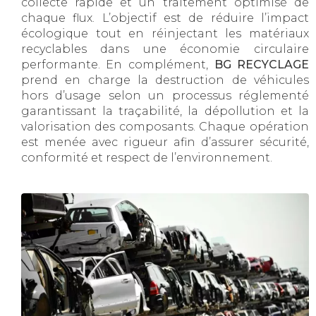
collecte rapide et un traitement optimisé de
chaque flux. L’objectif est de réduire l’impact
écologique tout en réinjectant les matériaux
recyclables dans une économie circulaire
performante. En complément,
BG RECYCLAGE
prend en charge la destruction de véhicules
hors d’usage selon un processus réglementé
garantissant la traçabilité, la dépollution et la
valorisation des composants. Chaque opération
est menée avec rigueur afin d’assurer sécurité,
conformité et respect de l’environnement.