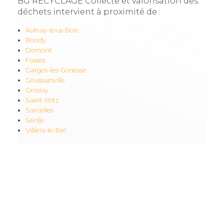
BG RECYCLAGE Collecte et valorisation des
déchets intervient à proximité de :
Aulnay-sous-Bois
Bondy
Domont
Fosses
Garges-lès-Gonesse
Goussainville
Groslay
Saint-Witz
Sarcelles
Senlis
Villiers-le-Bel