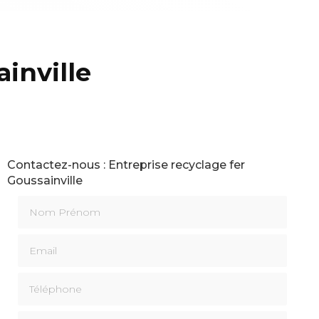
inville
Contactez-nous : Entreprise recyclage fer
Goussainville
Nom Prénom
Email
Téléphone
Message