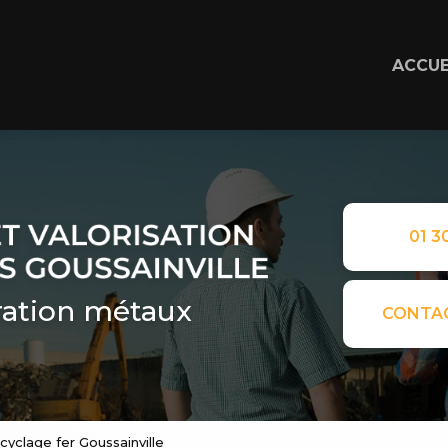
ACCUE
01 30
ation métaux
CONTA
cyclage fer Goussainville