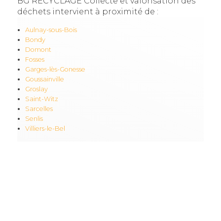
BG RECYCLAGE Collecte et valorisation des
déchets intervient à proximité de :
Aulnay-sous-Bois
Bondy
Domont
Fosses
Garges-lès-Gonesse
Goussainville
Groslay
Saint-Witz
Sarcelles
Senlis
Villiers-le-Bel