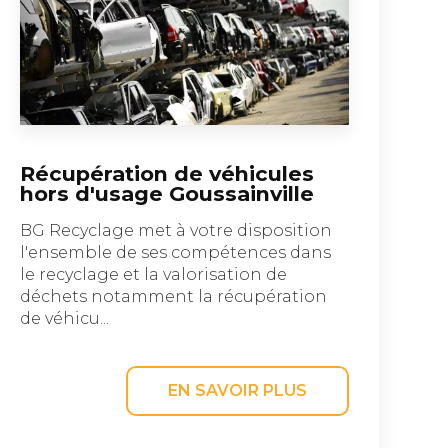
Récupération de véhicules
hors d'usage Goussainville
BG Recyclage met à votre disposition
l'ensemble de ses compétences dans
le recyclage et la valorisation de
déchets notamment la récupération
de véhicu...
EN SAVOIR PLUS