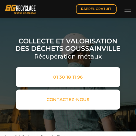
Aller
au
RAPPEL GRATUIT
contenu
principal
Récupération métaux
01 30 18 11 96
CONTACTEZ-NOUS