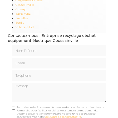
Garges-lès-Gonesse
Goussainville
Groslay
Saint-Witz
Sarcelles
Senlis
Villiers-le-Bel
Contactez-nous : Entreprise recyclage déchet
équipement électrique Goussainville
Nom Prénom
Email
Téléphone
Message
J'autorise ce site à conserver l'ensemble des données transmises dans ce
formulaire pour faciliter le suivi et le traitement de ma demande.
(Aucune exploitation commerciale ne sera faite des données
conservées. Voir notre
politique de confidentialité
)