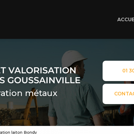
ACCUE
01 30
ation métaux
CONTA
ation laiton Bondy