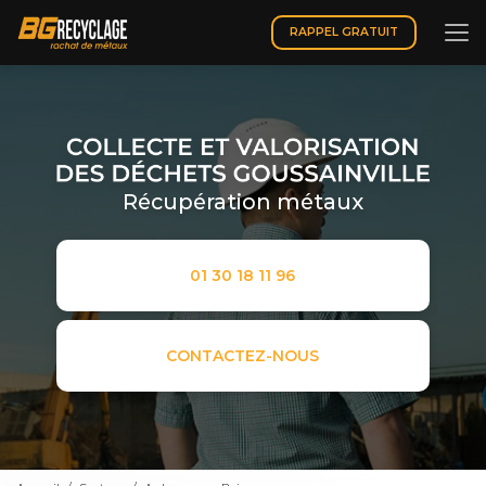
Aller
au
RAPPEL GRATUIT
contenu
principal
Récupération métaux
01 30 18 11 96
CONTACTEZ-NOUS