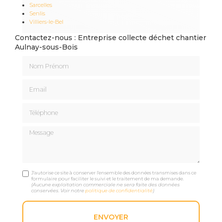
Sarcelles
Senlis
Villiers-le-Bel
Contactez-nous : Entreprise collecte déchet chantier
Aulnay-sous-Bois
Nom Prénom
Email
Téléphone
Message
J'autorise ce site à conserver l'ensemble des données transmises dans ce
formulaire pour faciliter le suivi et le traitement de ma demande.
(Aucune exploitation commerciale ne sera faite des données
conservées. Voir notre
politique de confidentialité
)