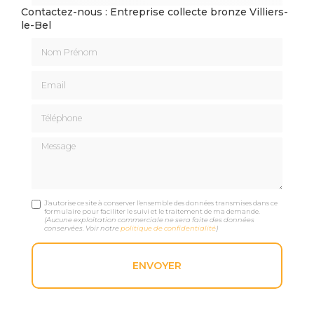
Contactez-nous : Entreprise collecte bronze Villiers-
le-Bel
Nom Prénom
Email
Téléphone
Message
J'autorise ce site à conserver l'ensemble des données transmises dans ce
formulaire pour faciliter le suivi et le traitement de ma demande.
(Aucune exploitation commerciale ne sera faite des données
conservées. Voir notre
politique de confidentialité
)