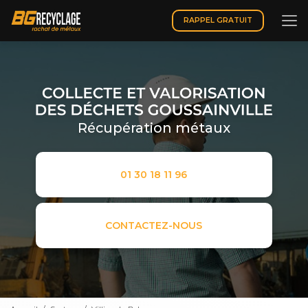
Aller
au
RAPPEL GRATUIT
contenu
principal
Récupération métaux
01 30 18 11 96
CONTACTEZ-NOUS