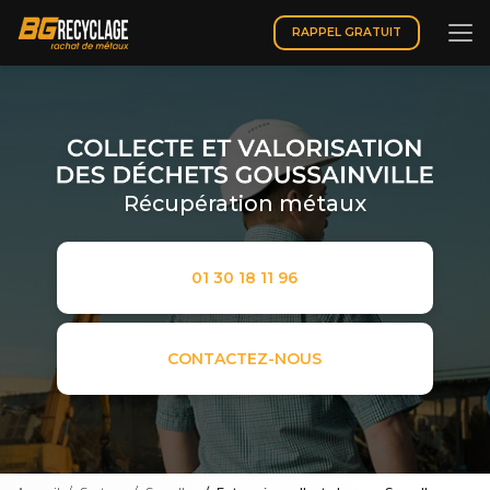
Aller
au
RAPPEL GRATUIT
contenu
principal
Récupération métaux
01 30 18 11 96
CONTACTEZ-NOUS