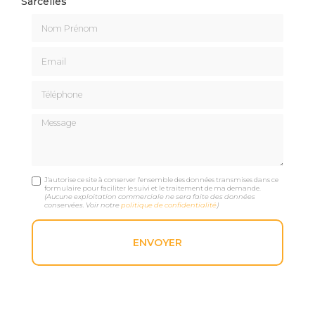
Sarcelles
Nom Prénom
Email
Téléphone
Message
J'autorise ce site à conserver l'ensemble des données transmises dans ce
formulaire pour faciliter le suivi et le traitement de ma demande.
(Aucune exploitation commerciale ne sera faite des données
conservées. Voir notre
politique de confidentialité
)