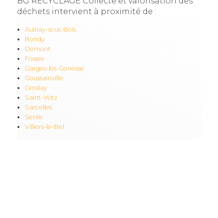
BG RECYCLAGE Collecte et valorisation des
déchets intervient à proximité de :
Aulnay-sous-Bois
Bondy
Domont
Fosses
Garges-lès-Gonesse
Goussainville
Groslay
Saint-Witz
Sarcelles
Senlis
Villiers-le-Bel