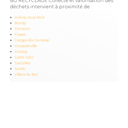
BG RECYCLAGE Collecte et valorisation des
déchets intervient à proximité de :
Aulnay-sous-Bois
Bondy
Domont
Fosses
Garges-lès-Gonesse
Goussainville
Groslay
Saint-Witz
Sarcelles
Senlis
Villiers-le-Bel