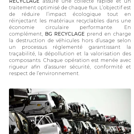
RECYCLAGE
assure une collecte rapide et un
traitement optimisé de chaque flux. L’objectif est
de réduire l’impact écologique tout en
réinjectant les matériaux recyclables dans une
économie circulaire performante. En
complément,
BG RECYCLAGE
prend en charge
la destruction de véhicules hors d’usage selon
un processus réglementé garantissant la
traçabilité, la dépollution et la valorisation des
composants. Chaque opération est menée avec
rigueur afin d’assurer sécurité, conformité et
respect de l’environnement.