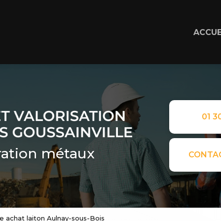
ACCUE
01 30
ation métaux
CONTA
e achat laiton Aulnay-sous-Bois