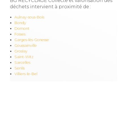
BG RECYCLAGE Collecte et valorisation des
déchets intervient à proximité de :
Aulnay-sous-Bois
Bondy
Domont
Fosses
Garges-lès-Gonesse
Goussainville
Groslay
Saint-Witz
Sarcelles
Senlis
Villiers-le-Bel