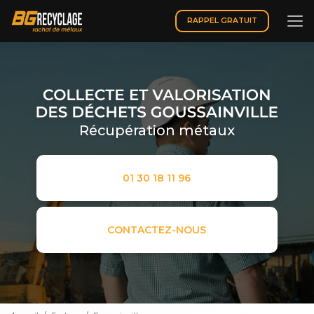
Aller
au
RAPPEL GRATUIT
contenu
principal
Récupération métaux
01 30 18 11 96
CONTACTEZ-NOUS