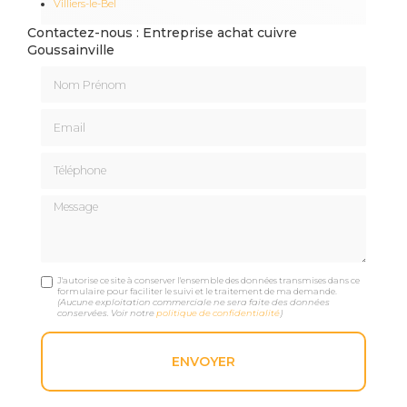
Villiers-le-Bel
Contactez-nous : Entreprise achat cuivre
Goussainville
Nom Prénom
Email
Téléphone
Message
J'autorise ce site à conserver l'ensemble des données transmises dans ce
formulaire pour faciliter le suivi et le traitement de ma demande.
(Aucune exploitation commerciale ne sera faite des données
conservées. Voir notre
politique de confidentialité
)