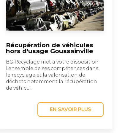
Récupération de véhicules
hors d'usage Goussainville
BG Recyclage met à votre disposition
l'ensemble de ses compétences dans
le recyclage et la valorisation de
déchets notamment la récupération
de véhicu...
EN SAVOIR PLUS