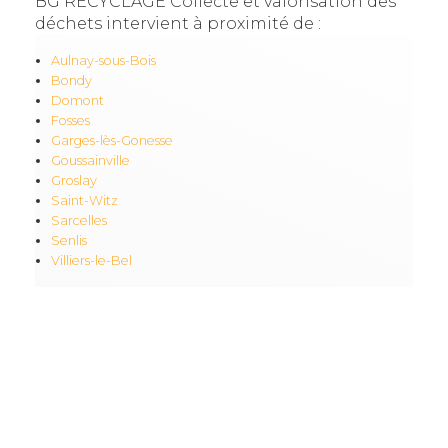
BG RECYCLAGE Collecte et valorisation des
déchets intervient à proximité de :
Aulnay-sous-Bois
Bondy
Domont
Fosses
Garges-lès-Gonesse
Goussainville
Groslay
Saint-Witz
Sarcelles
Senlis
Villiers-le-Bel