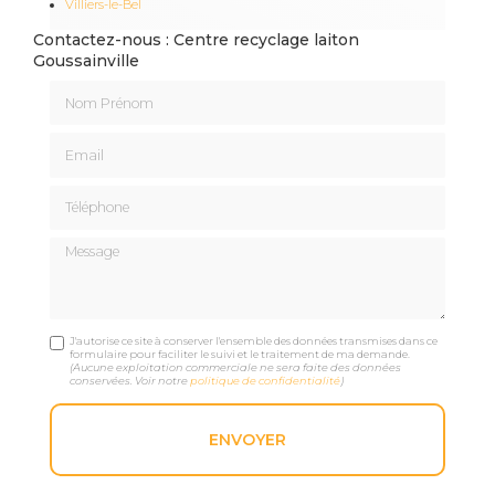
Villiers-le-Bel
Contactez-nous : Centre recyclage laiton
Goussainville
Nom Prénom
Email
Téléphone
Message
J'autorise ce site à conserver l'ensemble des données transmises dans ce
formulaire pour faciliter le suivi et le traitement de ma demande.
(Aucune exploitation commerciale ne sera faite des données
conservées. Voir notre
politique de confidentialité
)