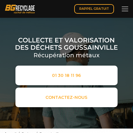
Aller
au
RAPPEL GRATUIT
contenu
principal
Récupération métaux
01 30 18 11 96
CONTACTEZ-NOUS