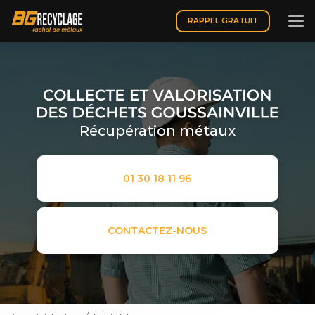
Aller
au
RAPPEL GRATUIT
contenu
principal
Récupération métaux
01 30 18 11 96
CONTACTEZ-NOUS