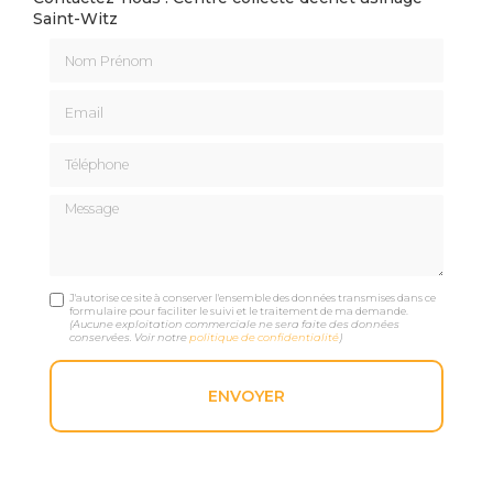
Saint-Witz
Nom Prénom
Email
Téléphone
Message
J'autorise ce site à conserver l'ensemble des données transmises dans ce
formulaire pour faciliter le suivi et le traitement de ma demande.
(Aucune exploitation commerciale ne sera faite des données
conservées. Voir notre
politique de confidentialité
)