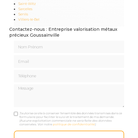
Saint-Witz
Sarcelles
Senlis
Villiers-le-Bel
Contactez-nous : Entreprise valorisation métaux
précieux Goussainville
Nom Prénom
Email
Téléphone
Message
J'autorise ce site à conserver l'ensemble des données transmises dans ce
formulaire pour faciliter le suivi et le traitement de ma demande.
(Aucune exploitation commerciale ne sera faite des données
conservées. Voir notre
politique de confidentialité
)