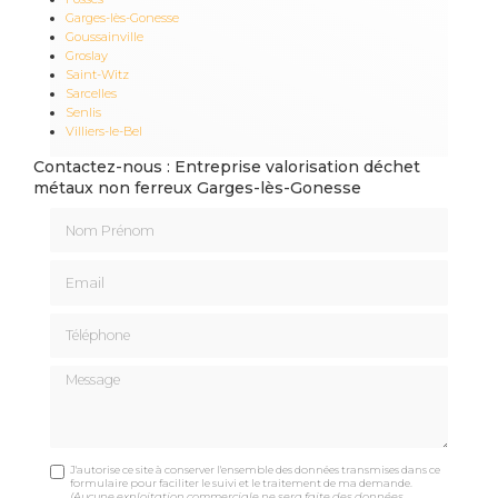
Garges-lès-Gonesse
Goussainville
Groslay
Saint-Witz
Sarcelles
Senlis
Villiers-le-Bel
Contactez-nous : Entreprise valorisation déchet
métaux non ferreux Garges-lès-Gonesse
Nom Prénom
Email
Téléphone
Message
J'autorise ce site à conserver l'ensemble des données transmises dans ce
formulaire pour faciliter le suivi et le traitement de ma demande.
(Aucune exploitation commerciale ne sera faite des données