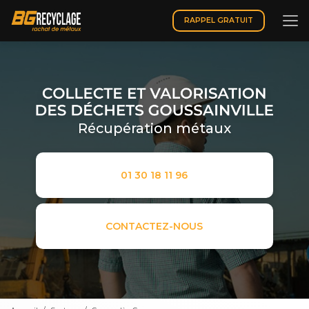
Aller
au
RAPPEL GRATUIT
contenu
principal
Récupération métaux
01 30 18 11 96
CONTACTEZ-NOUS