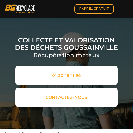
Aller
au
RAPPEL GRATUIT
contenu
principal
Récupération métaux
01 30 18 11 96
CONTACTEZ-NOUS