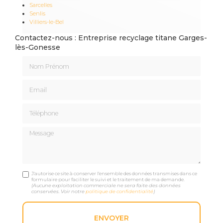
Sarcelles
Senlis
Villiers-le-Bel
Contactez-nous : Entreprise recyclage titane Garges-
lès-Gonesse
Nom Prénom
Email
Téléphone
Message
J'autorise ce site à conserver l'ensemble des données transmises dans ce
formulaire pour faciliter le suivi et le traitement de ma demande.
(Aucune exploitation commerciale ne sera faite des données
conservées. Voir notre
politique de confidentialité
)