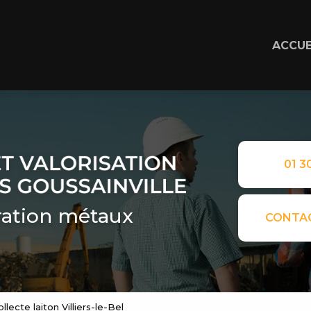
ACCUE
01 30
ation métaux
CONTA
llecte laiton Villiers-le-Bel