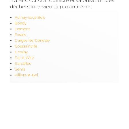
BG RECYCLAGE Collecte et valorisation des
déchets intervient à proximité de :
Aulnay-sous-Bois
Bondy
Domont
Fosses
Garges-lès-Gonesse
Goussainville
Groslay
Saint-Witz
Sarcelles
Senlis
Villiers-le-Bel