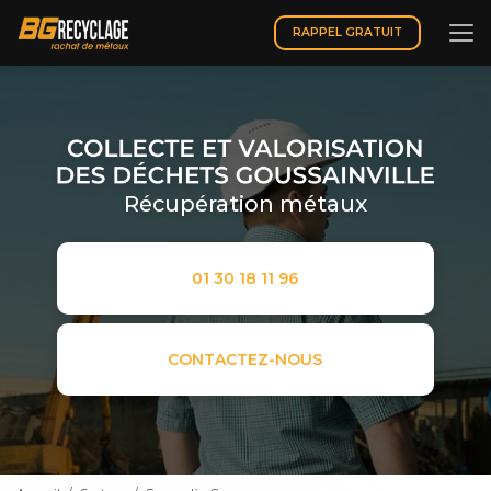
Aller
au
RAPPEL GRATUIT
contenu
principal
Récupération métaux
01 30 18 11 96
CONTACTEZ-NOUS