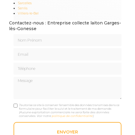
Sarcelles
Senlis
Villiers-le-Bel
Contactez-nous : Entreprise collecte laiton Garges-
lès-Gonesse
Nom Prénom
Email
Téléphone
Message
J'autorise ce site à conserver l'ensemble des données transmises dans ce
formulaire pour faciliter le suivi et le traitement de ma demande.
(Aucune exploitation commerciale ne sera faite des données
conservées. Voir notre
politique de confidentialité
)