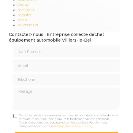
Groslay
Saint-Witz
Sarcelles
Senlis
Villiers-le-Bel
Contactez-nous : Entreprise collecte déchet
équipement automobile Villiers-le-Bel
Nom Prénom
Email
Téléphone
Message
J'autorise ce site à conserver l'ensemble des données transmises dans ce
formulaire pour faciliter le suivi et le traitement de ma demande.
(Aucune exploitation commerciale ne sera faite des données
conservées. Voir notre
politique de confidentialité
)