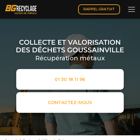
Aller
au
RAPPEL GRATUIT
contenu
principal
Récupération métaux
01 30 18 11 96
CONTACTEZ-NOUS