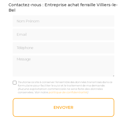
Contactez-nous : Entreprise achat ferraille Villiers-le-
Bel
Nom Prénom
Email
Téléphone
Message
J'autorise ce site à conserver l'ensemble des données transmises dans ce
formulaire pour faciliter le suivi et le traitement de ma demande.
(Aucune exploitation commerciale ne sera faite des données
conservées. Voir notre
politique de confidentialité
)