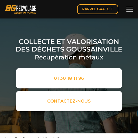
Aller
au
RAPPEL GRATUIT
contenu
principal
Récupération métaux
01 30 18 11 96
CONTACTEZ-NOUS