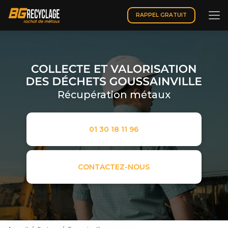
Aller
au
RAPPEL GRATUIT
contenu
principal
Récupération métaux
01 30 18 11 96
CONTACTEZ-NOUS