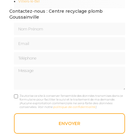
Villiers-le-Bel
Contactez-nous : Centre recyclage plomb
Goussainville
Nom Prénom
Email
Téléphone
Message
J'autorise ce site à conserver l'ensemble des données transmises dans ce
formulaire pour faciliter le suivi et le traitement de ma demande.
(Aucune exploitation commerciale ne sera faite des données
conservées. Voir notre
politique de confidentialité
)