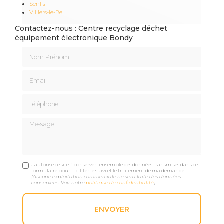
Senlis
Villiers-le-Bel
Contactez-nous : Centre recyclage déchet
équipement électronique Bondy
Nom Prénom
Email
Téléphone
Message
J'autorise ce site à conserver l'ensemble des données transmises dans ce
formulaire pour faciliter le suivi et le traitement de ma demande.
(Aucune exploitation commerciale ne sera faite des données
conservées. Voir notre
politique de confidentialité
)