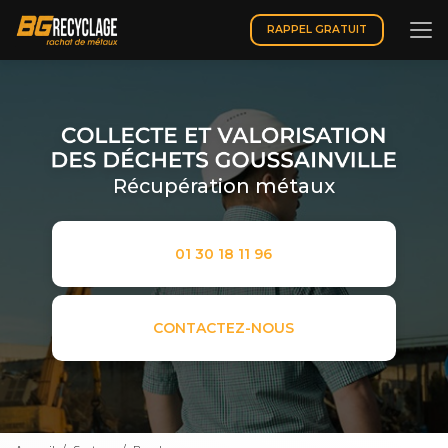
Aller
au
RAPPEL GRATUIT
contenu
principal
Récupération métaux
01 30 18 11 96
CONTACTEZ-NOUS