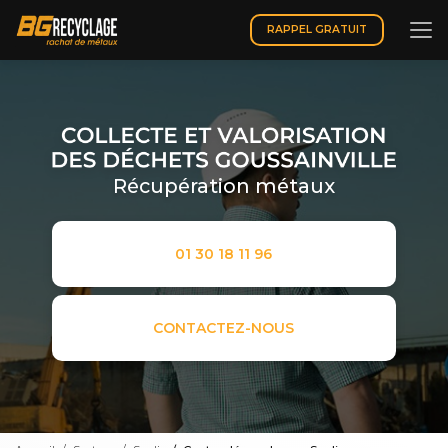
Aller
au
RAPPEL GRATUIT
contenu
principal
Récupération métaux
01 30 18 11 96
CONTACTEZ-NOUS