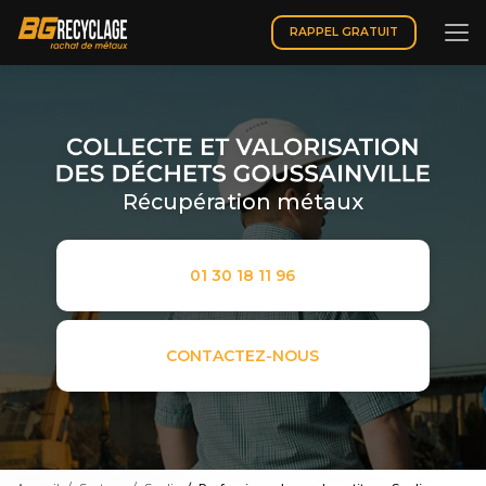
Aller
au
RAPPEL GRATUIT
contenu
principal
Récupération métaux
01 30 18 11 96
CONTACTEZ-NOUS