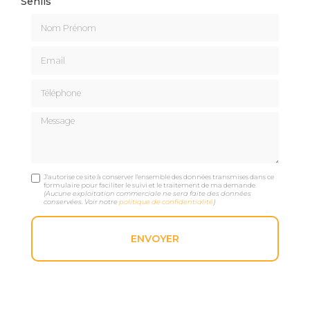
Senlis
Nom Prénom
Email
Téléphone
Message
J'autorise ce site à conserver l'ensemble des données transmises dans ce
formulaire pour faciliter le suivi et le traitement de ma demande.
(Aucune exploitation commerciale ne sera faite des données
conservées. Voir notre
politique de confidentialité
)