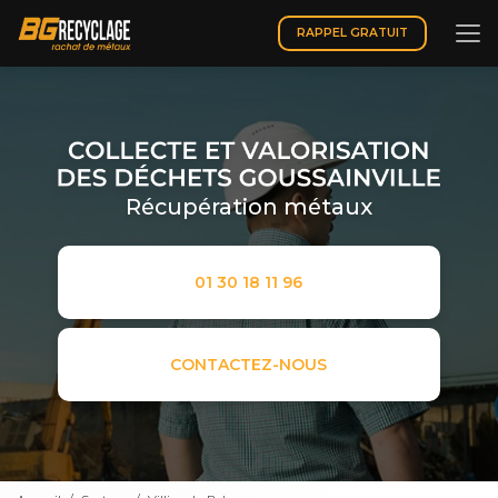
Aller
au
RAPPEL GRATUIT
contenu
principal
Récupération métaux
01 30 18 11 96
CONTACTEZ-NOUS