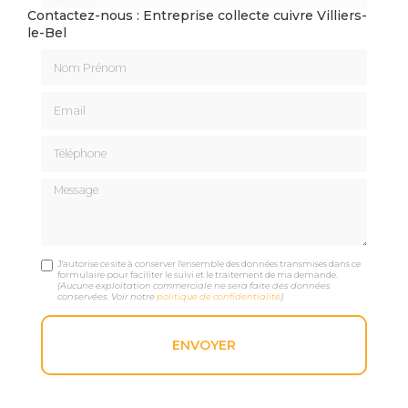
Contactez-nous : Entreprise collecte cuivre Villiers-
le-Bel
Nom Prénom
Email
Téléphone
Message
J'autorise ce site à conserver l'ensemble des données transmises dans ce
formulaire pour faciliter le suivi et le traitement de ma demande.
(Aucune exploitation commerciale ne sera faite des données
conservées. Voir notre
politique de confidentialité
)