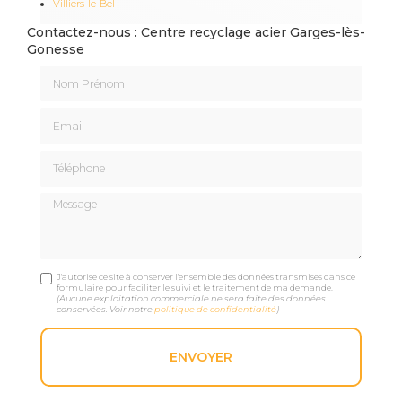
Villiers-le-Bel
Contactez-nous : Centre recyclage acier Garges-lès-
Gonesse
Nom Prénom
Email
Téléphone
Message
J'autorise ce site à conserver l'ensemble des données transmises dans ce
formulaire pour faciliter le suivi et le traitement de ma demande.
(Aucune exploitation commerciale ne sera faite des données
conservées. Voir notre
politique de confidentialité
)