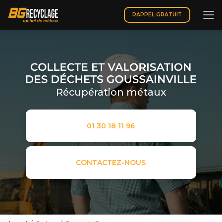
Aller
au
RAPPEL GRATUIT
contenu
principal
Récupération métaux
01 30 18 11 96
CONTACTEZ-NOUS